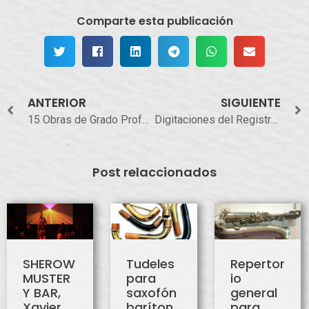
Comparte esta publicación
ANTERIOR
SIGUIENTE
15 Obras de Grado Profesional para Saxofón Barítono
Digitaciones del Registro Sobreagudo en el Saxofón Barítono
Post relaccionados
SHEROW
Tudeles
Repertor
MUSTER
para
io
Y BAR,
saxofón
general
Xavier
baríton
para