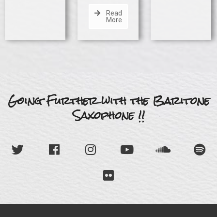
Read
More
Going Further with the Baritone
Saxophone !!