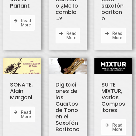
Parlant
o ¿Me lo
saxofón
cambio
baríton
…?
o
Read
More
Read
Read
More
More
SONATE,
Digitaci
SUITE
Alain
ones de
MIXTUR,
Margoni
los
Varios
Cuartos
Compos
de Tono
itores
Read
en el
More
Saxofón
Read
Barítono
More