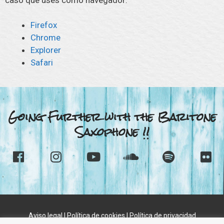
Firefox
Chrome
Explorer
Safari
Going Further with the Baritone
Saxophone !!
Aviso legal
|
Política de cookies
|
Política de privacidad