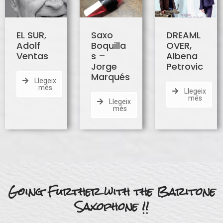
EL SUR,
Saxo
DREAML
Adolf
Boquilla
OVER,
Ventas
s –
Albena
Jorge
Petrovic
Marqués
Llegeix
més
Llegeix
més
Llegeix
més
Going Further with the Baritone
Saxophone !!