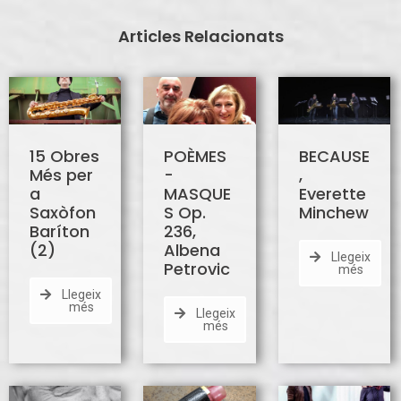
Articles Relacionats
15 Obres
POÈMES
BECAUSE
Més per
-
,
a
MASQUE
Everette
Saxòfon
S Op.
Minchew
Baríton
236,
(2)
Albena
Llegeix
Petrovic
més
Llegeix
més
Llegeix
més