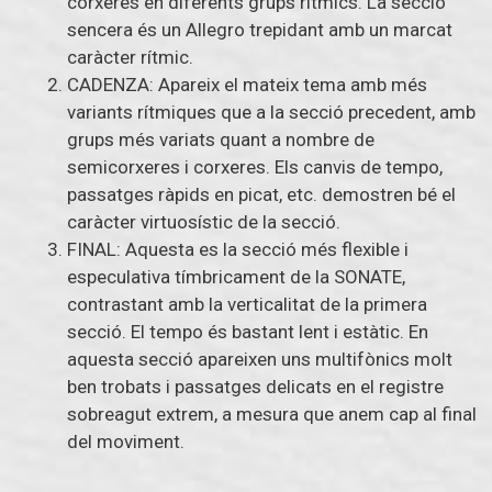
corxeres en diferents grups rítmics. La secció
sencera és un Allegro trepidant amb un marcat
caràcter rítmic.
CADENZA: Apareix el mateix tema amb més
variants rítmiques que a la secció precedent, amb
grups més variats quant a nombre de
semicorxeres i corxeres. Els canvis de tempo,
passatges ràpids en picat, etc. demostren bé el
caràcter virtuosístic de la secció.
FINAL: Aquesta es la secció més flexible i
especulativa tímbricament de la SONATE,
contrastant amb la verticalitat de la primera
secció. El tempo és bastant lent i estàtic. En
aquesta secció apareixen uns multifònics molt
ben trobats i passatges delicats en el registre
sobreagut extrem, a mesura que anem cap al final
del moviment.