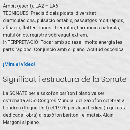
Àmbit (escrit): LA2 – LA6
TÈCNIQUES: Precisió dels picats, diversitat
d’articulacions, pulsació estable, passatges molt ràpids,
afinació, flatter. Trinos i trèmolos, harmònics naturals,
multifònics, registre sobreagut extrem.
INTERPRETACIÓ: Tocar amb soltesa i molta energia les
parts ràpides. Conjunció amb el piano. Actitud escènica.
¡Mira el vídeo!
Significat i estructura de la Sonate
La SONATE per a saxòfon baríton i piano va ser
estrenada al 5è Congrés Mundial del Saxòfon celebrat a
Londres (Regne Unit) el 1976 per Jean Ledieu (a qui està
dedicada l’obra) al saxòfon baríton i el mateix Alain
Margoni al piano.