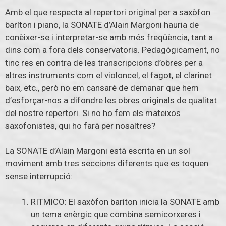
Amb el que respecta al repertori original per a saxòfon
baríton i piano, la SONATE d’Alain Margoni hauria de
conèixer-se i interpretar-se amb més freqüència, tant a
dins com a fora dels conservatoris. Pedagògicament, no
tinc res en contra de les transcripcions d’obres per a
altres instruments com el violoncel, el fagot, el clarinet
baix, etc., però no em cansaré de demanar que hem
d’esforçar-nos a difondre les obres originals de qualitat
del nostre repertori. Si no ho fem els mateixos
saxofonistes, qui ho farà per nosaltres?
La SONATE d’Alain Margoni està escrita en un sol
moviment amb tres seccions diferents que es toquen
sense interrupció:
RITMICO: El saxòfon baríton inicia la SONATE amb
un tema enèrgic que combina semicorxeres i