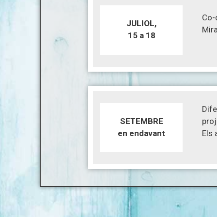
Co-
JULIOL,
Mir
15 a 18
Dif
SETEMBRE
proj
en endavant
Els