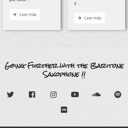
y …
Leer más
Leer más
Going Further with the Baritone
Saxophone !!