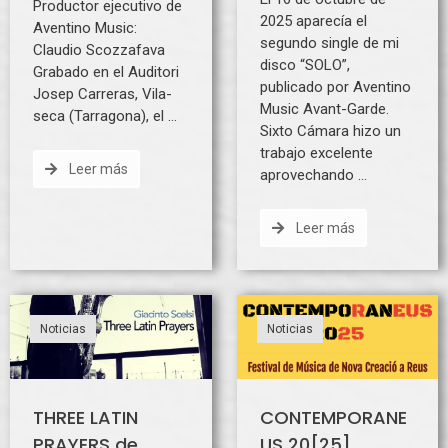
Productor ejecutivo de
2025 aparecía el
Aventino Music:
segundo single de mi
Claudio Scozzafava
disco “SOLO”,
Grabado en el Auditori
publicado por Aventino
Josep Carreras, Vila-
Music Avant-Garde.
seca (Tarragona), el …
Sixto Cámara hizo un
trabajo excelente
Leer más
aprovechando …
Leer más
Noticias
Noticias
THREE LATIN
CONTEMPORANE
PRAYERS de
US 20[25]