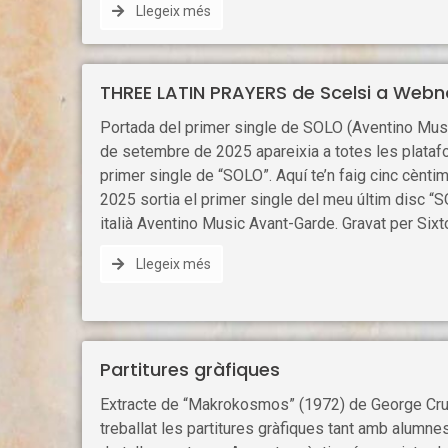
Llegeix més
THREE LATIN PRAYERS de Scelsi a Webn
Portada del primer single de SOLO (Aventino Musi
de setembre de 2025 apareixia a totes les plataf
primer single de “SOLO”. Aquí te’n faig cinc cènt
2025 sortia el primer single del meu últim disc “S
italià Aventino Music Avant-Garde. Gravat per Six
Llegeix més
Partitures gràfiques
Extracte de “Makrokosmos” (1972) de George Cru
treballat les partitures gràfiques tant amb alumn