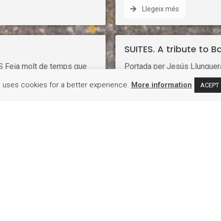
Llegeix més
SUITES. A tribute to B
eia molt de temps que
Portada per Jesús Llungueras
l públic entorn a la música
colofó a un període de sis 
e uses cookies for a better experience.
More information
ACEPT
del meu company d’aventures
escenaris i penso també que
abar organitzant una jornada
d’aquest homenatge persona
osant al nostre temps. El nom
para violoncel sol. Encara qu
nat que és la traducció
saxofonista baríton m’he cent
nom de la ciutat on se
recent per al meu instrument
versa …
alguna d’aquestes suites. D
…
Llegeix més