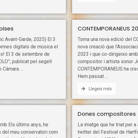
oises
CONTEMPORANEUS 20
c Avant-Garde, 2025) El 3
Torna una nova edició del
ormes digitals de música el
nova creació que l’Associa
ims! El 3 de setembre de
2023 i que co-dirigeixo amb
OLO”, publicat pel segell
compositor i artista sonor J
to Cámara …
CONTEMPORANEUS ha crescut 
Hem passat …
Llegeix més
Dones compositores
mb Els últims anys, he
La imatge que he triat per a
es del meu conservatori com
twitter del Festival de Har