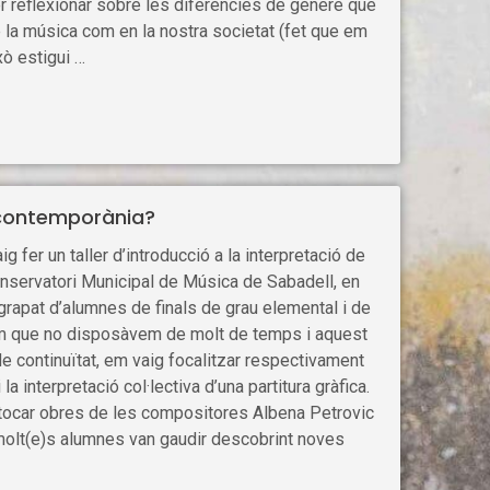
er reflexionar sobre les diferències de gènere que
 la música com en la nostra societat (fet que em
ò estigui …
 contemporània?
g fer un taller d’introducció a la interpretació de
nservatori Municipal de Música de Sabadell, en
 grapat d’alumnes de finals de grau elemental i de
Com que no disposàvem de molt de temps i aquest
 de continuïtat, em vaig focalitzar respectivament
a interpretació col·lectiva d’una partitura gràfica.
g tocar obres de les compositores Albena Petrovic
molt(e)s alumnes van gaudir descobrint noves