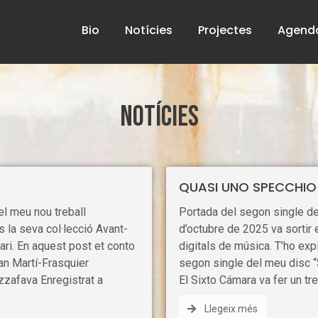
Bio
Notícies
Projectes
Agend
Notícies
QUASI UNO SPECCHIO 
l meu nou treball
Portada del segon single d
s la seva col·lecció Avant-
d’octubre de 2025 va sortir
ari. En aquest post et conto
digitals de música. T’ho exp
an Martí-Frasquier
segon single del meu disc “
zzafava Enregistrat a
El Sixto Cámara va fer un treb
Llegeix més