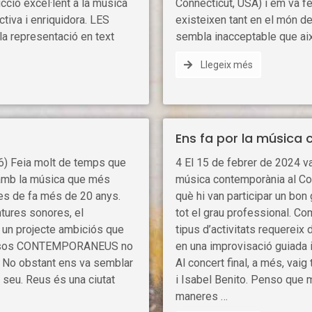
cció excel·lent a la música
Connecticut, USA) i em va f
tiva i enriquidora. LES
existeixen tant en el món de
a representació en text
sembla inacceptable que aix
Llegeix més
Ens fa por la música
6) Feia molt de temps que
4 El 15 de febrer de 2024 vai
 amb la música que més
música contemporània al Co
 des de fa més de 20 anys.
què hi van participar un bon
ntures sonores, el
tot el grau professional. 
 un projecte ambiciós que
tipus d’activitats requereix
ssos CONTEMPORANEUS no
en una improvisació guiada i l
. No obstant ens va semblar
Al concert final, a més, vai
 seu. Reus és una ciutat
i Isabel Benito. Penso que 
maneres …