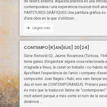
de tallers externs. Aquesta pràctica és una introdu
contemporània i una experiència musical molt atrac
PARTITURES GRÀFIQUES Una partitura gràfica és l
d’una obra en la que s’utilitzen …
Llegeix més
CONTEMPO[R]AN[EUS] 20[24]
Sèrie Rietveld 02, Jaume Rocamora (Tortosa, 194
tenia ganes d’organitzar alguna cosa relacionada
m’agrada a Reus, la ciutat on treballo i co-habito
Aprofitant l’experiència de l’amic i company d’ave
compositor Joan Bagés i Rubí, ens vam llençar en
duu el nom de CONTEMPORANEUS. Primers pa
és més que la traducció llatina de “contemporani”
molt adient perquè a més conté el nom de la seva
dinàmica …