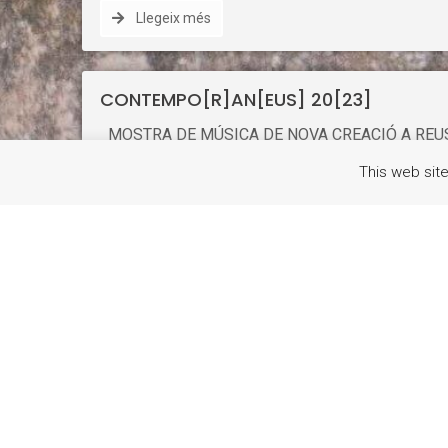
Llegeix més
CONTEMPO[R]AN[EUS] 20[23]
MOSTRA DE MÚSICA DE NOVA CREACIÓ A REUS F
em rondava pel cap realitzar una activitat oberta a
This web sit
actual. Per fi, amb la complicitat i l’experiència 
sonores, el compositor Joan Bagés i Rubí, vam ac
per donar visibilitat a la música que s’està comp
de CONTEMPO[R]AN[EUS] era ideal per l’ocasió do
llatina de “contemporani” i també perquè conté el 
celebrarà. Reus té una oferta cultural extensa i di
Llegeix més