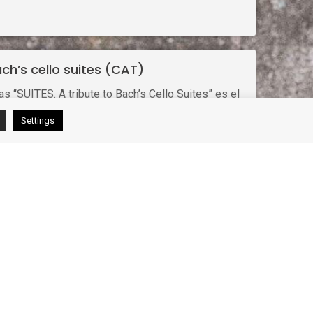
ach’s cello suites (CAT)
 “SUITES. A tribute to Bach’s Cello Suites” es el
anys (2017-2023) portant aquesta música als
Settings
 era la millor manera de deixar constància
l a Johann-Sebastian Bach i a les seves Suites
e al llarg de la meva carrera en solitari com a
rat més en el repertori original i de creació
, sempre havia tingut la idea de tocar en concert
’aquesta manera, coincidint amb els 300 anys de